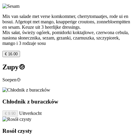
Mix van salade met verse komkommer, cherrytomaatjes, rode ui en
bosui. Afgetopt met mango, knapperige croutons, zonnebloempitten
en sesam. Keuze uit 3 heerlijke dressings.
Mix sałat, świeży ogórek, pomidorki koktajlowe, czerwona cebula,
nasiona słonecznika, sezam, grzanki, czarnuszka, szczypiorek,
mango i 3 rodzaje sosu
€ 16.00
Zupy🍲
Soepen🍲
Chłodnik z buraczków
Uitverkocht
€ 9.90
Rosół czysty