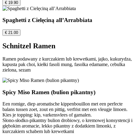
€ 19.90
Spaghetti z Cielęciną all’Arrabbiata
€ 21.00
Schnitzel Ramen
Ramen podawany z kurczakiem lub krewetkami, jajko, kukurydza,
kapusta pak choi, kiełki fasoli mung, fasolka edamame, cebulka
zielona, sezam
Spicy Miso Ramen (bulion pikantny)
Een romige, diep aromatische kippenbouillon met een perfecte
balans tussen zoet, zout en pittig, verfrist met een vleugje limoen.
Kies je topping: kip, varkensvlees of garnalen.
Słono-słodko-pikantny bulion drobiowy, o kremowej konsystencji i
głębokim aromacie, lekko pikantny z dodatkiem limonki, z
kurczakiem schabem lub krewetkami