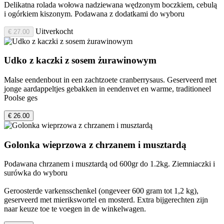
Delikatna rolada wołowa nadziewana wędzonym boczkiem, cebulą
i ogórkiem kiszonym. Podawana z dodatkami do wyboru
Uitverkocht
€ 27.00
Udko z kaczki z sosem żurawinowym
Malse eendenbout in een zachtzoete cranberrysaus. Geserveerd met
jonge aardappeltjes gebakken in eendenvet en warme, traditioneel
Poolse ges
€ 26.00
Golonka wieprzowa z chrzanem i musztardą
Podawana chrzanem i musztardą od 600gr do 1.2kg. Ziemniaczki i
surówka do wyboru
Geroosterde varkensschenkel (ongeveer 600 gram tot 1,2 kg),
geserveerd met mierikswortel en mosterd. Extra bijgerechten zijn
naar keuze toe te voegen in de winkelwagen.