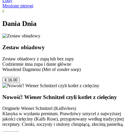
Lody
Mrożone pierogi
Dania Dnia
Zestaw obiadowy
Zestaw obiadowy z zupą lub bez zupy
Codziennie inna zupa i danie główne
Wisselend Dagmenu (Met of zonder soep)
€ 16.00
Nowość! Wiener Schnitzel czyli kotlet z cielęciny
Originele Wiener Schnitzel (Kalfsvlees)
Klasyka w wydaniu premium. Prawdziwy sznycel z najwyższej
jakości cielęciny (Kalfs Rose), przygotowany według tradycyjnej
receptury. Cienki, soczysty i otulony chrupiącą, złocistą panierką.