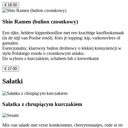
€ 18.00
Shio Ramen (bulion czosnkowy)
Een rijke, heldere kippenbouillon met een krachtige knoflooksmaak
(in de stijl van Poolse rosół). Kies je topping: kip, varkensvlees of
garnalen.
Esencjonalny, klarowny bulion drobiowy o lekkiej konsystencji w
stylu Polskiego rosołu o czosnkowym smaku.
Do wyboru z kurczakiem, schabem lub z krewetkami
€ 17.00
Sałatki
Sałatka z chrupiącym kurczakiem
Mix van salade met verse komkommer, cherrytomaatjes, rode ui en