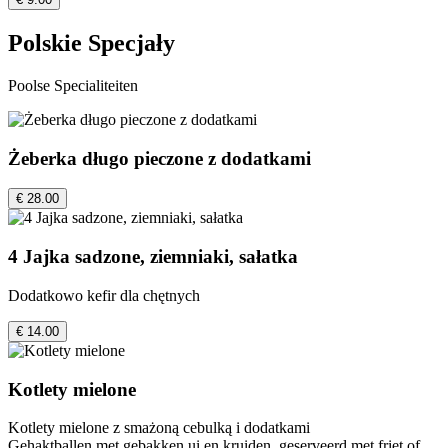
Polskie Specjały
Poolse Specialiteiten
Żeberka długo pieczone z dodatkami
€ 28.00
4 Jajka sadzone, ziemniaki, sałatka
Dodatkowo kefir dla chętnych
€ 14.00
Kotlety mielone
Kotlety mielone z smażoną cebulką i dodatkami
Gehaktballen met gebakken ui en kruiden, geserveerd met friet of