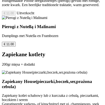
Huisgemaakte Poolse deegkussentjes (pierogi) gevuld met romige,
zoete kwark. Een heerlijke traditionele traktatie, warm geserveerd.
Uitverkocht
€ 11.00
Pierogi z Nutellą i Malinami
Dumplings met Nutella en Frambozen
€ 11.00
Zapiekane kotlety
200gr mięsa + dodatki
Zapiekany House(pieczarki,boczek,ser,prażona
cebula)
Zapiekany kotlet schabowy lub z kurczaka z cebulą, pieczarkami,
boczkiem i serem
Gegratineerde varkens- of kipschnitzel met ui, champignons, spek