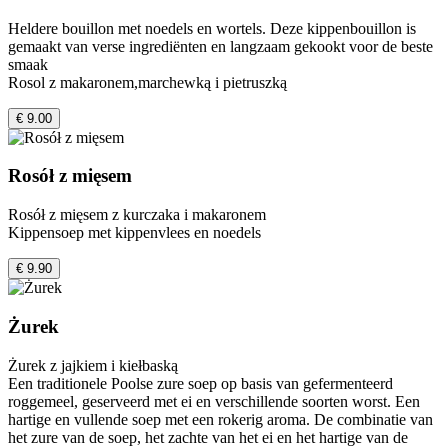
Heldere bouillon met noedels en wortels. Deze kippenbouillon is
gemaakt van verse ingrediënten en langzaam gekookt voor de beste
smaak
Rosol z makaronem,marchewką i pietruszką
€ 9.00
Rosół z mięsem
Rosół z mięsem z kurczaka i makaronem
Kippensoep met kippenvlees en noedels
€ 9.90
Żurek
Żurek z jajkiem i kiełbaską
Een traditionele Poolse zure soep op basis van gefermenteerd
roggemeel, geserveerd met ei en verschillende soorten worst. Een
hartige en vullende soep met een rokerig aroma. De combinatie van
het zure van de soep, het zachte van het ei en het hartige van de