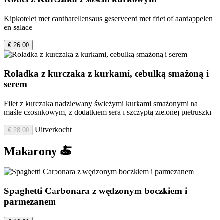
Kipkotelet met cantharellensaus geserveerd met friet of aardappelen
en salade
€ 26.00
Roladka z kurczaka z kurkami, cebulką smażoną i
serem
Filet z kurczaka nadziewany świeżymi kurkami smażonymi na
maśle czosnkowym, z dodatkiem sera i szczyptą zielonej pietruszki
Uitverkocht
€ 28.00
Makarony 🍝
Spaghetti Carbonara z wędzonym boczkiem i
parmezanem