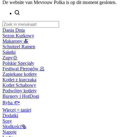
De website van Mevrouw Polka is op dit moment gesloten.
Dania Dnia
Sezon Kurkowy
Makarony 🍝
Schnitzel Ramen
Sałatki
Zupy🍲
Polskie Specjały
Festiwal Pierogów 🥟
Zapiekane kotlety
Kotlet z kurczaka
Kotlet Schabowy
Podwójny kotlety
Burgery i HotDogi
Ryba 🐟
Więcej = taniej
Dodatki
Sosy
Słodkości🥯
Napoje